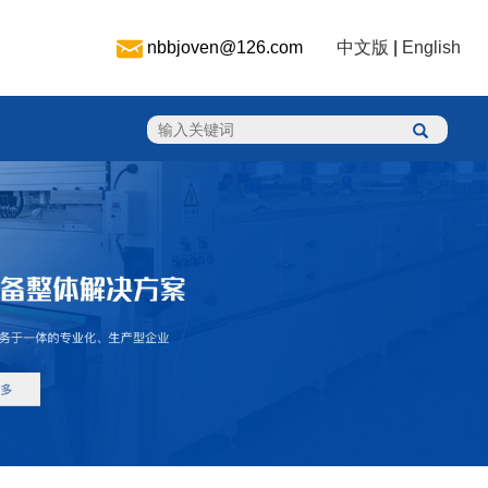
nbbjoven@126.com
中文版
|
English